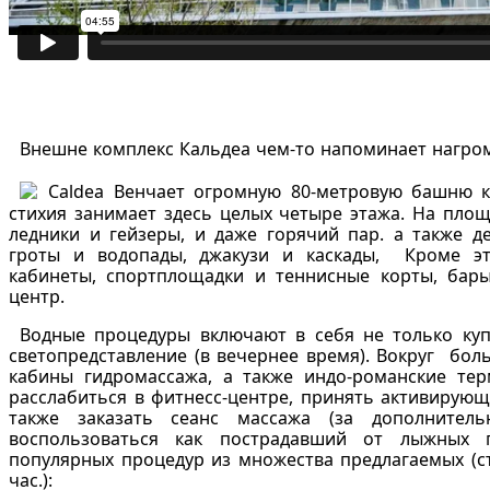
Внешне комплекс Кальдеа чем-то напоминает нагро
Венчает огромную 80-метровую башню к
стихия занимает здесь целых четыре этажа. На площ
ледники и гейзеры, и даже горячий пар. а также де
гроты и водопады, джакузи и каскады, Кроме эт
кабинеты, спортплощадки и теннисные корты, бары
центр.
Водные процедуры включают в себя не только ку
светопредставление (в вечернее время). Вокруг бо
кабины гидромассажа, а также индо-романские те
расслабиться в фитнесс-центре, принять активирующ
также заказать сеанс массажа (за дополнител
воспользоваться как пострадавший от лыжных п
популярных процедур из множества предлагаемых (с
час.):