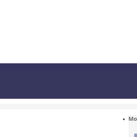
ои сто дорог
 Вы любите путешествовать...
Мо