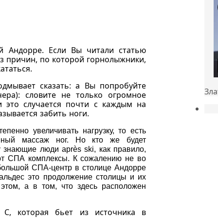
 Андорре. Если Вы читали статью
з причин, по которой горнолыжники,
ататься.
одмывает сказать: а Вы попробуйте
Зла
чера): словите не только огромное
и это случается почти с каждым на
азывается забить ноги.
епенно увеличивать нагрузку, то есть
енный массаж ног. Но кто же будет
знающие люди après ski, как правило,
ют СПА комплексы. К сожалению не во
н большой СПА-центр в столице Андорре
кальдес это продолжение столицы и их
этом, а в том, что здесь расположен
º C, которая бьет из источника в