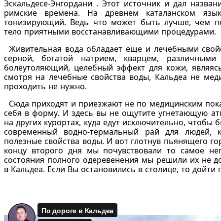
Эскальдесе-Энгордани . Этот источник и дал назван
римские времена. На древнем каталанском язык
тонизирующий. Ведь что может быть лучше, чем по
тело приятными восстанавливающими процедурами.
Живительная вода обладает еще и лечебными свойс
серной, богатой натрием, кварцем, различными
болеутоляющий, целебный эффект для кожи, являясь
смотря на лечебные свойства воды, Кальдеа не мед
проходить не нужно.
Сюда приходят и приезжают не по медицинским пока
себя в форму. И здесь вы не ощутите угнетающую ат
на других курортах, куда едут исключительно, чтобы
современный водно-термальный рай для людей, 
полезные свойства воды. И вот глотнув пьянящего гор
концу второго дня мы почувствовали то самое не
состояния полного одеревенения мы решили их не д
в Кальдеа. Если Вы остановились в столице, то дойт