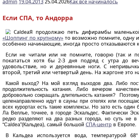
admin
19.04.2013
25.04.2026
Как все начиналось
Если СПА, то Андорра
Я продолжаю петь дифирамбы маленькой
«Шоппинг по крупному»
то возможно помните, одну и
особенно начинающие, иногда просто отказываются к
Если не читали или не помните, говорю (так и п
покататься хотя бы 2-3 дня подряд с утра до ве
удовольствие, но и деревянные ноги. С непривычк
второй, третий или четвертый день. На жаргоне это н
Какой выход?
На мой взгляд выходов два. Либо пост
продолжительность катания. Либо вечером качеств
добровольно сокращать длительность катания? Поэтому 
целенаправленно идут в сауны при отелях или посеща
всех курортах есть такие комплексы. Но зато есть оди
Ла Веллье, точнее, в городе Эскальдес. Фактически Эс
редко разделяют на два разных города, но суть не в 
СПА-центр
“Caldea”(Кальдеа), самый большой
в Европе.
В Кальдеа используется вода, температурой 68