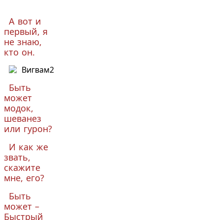
А вот и
первый, я
не знаю,
кто он.
Быть
может
модок,
шеванез
или гурон?
И как же
звать,
скажите
мне, его?
Быть
может –
Быстрый