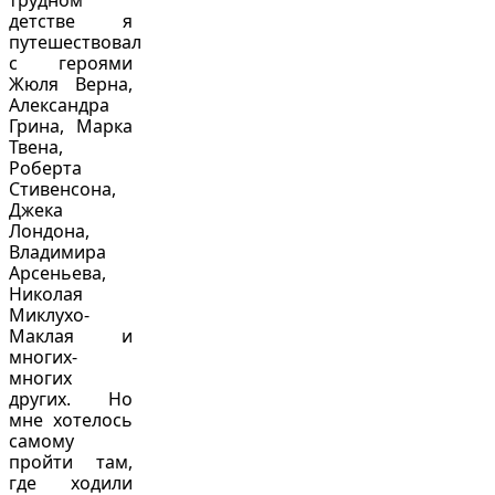
трудном
детстве я
путешествовал
с героями
Жюля Верна,
Александра
Грина, Марка
Твена,
Роберта
Стивенсона,
Джека
Лондона,
Владимира
Арсеньева,
Николая
Миклухо-
Маклая и
многих-
многих
других. Но
мне хотелось
самому
пройти там,
где ходили