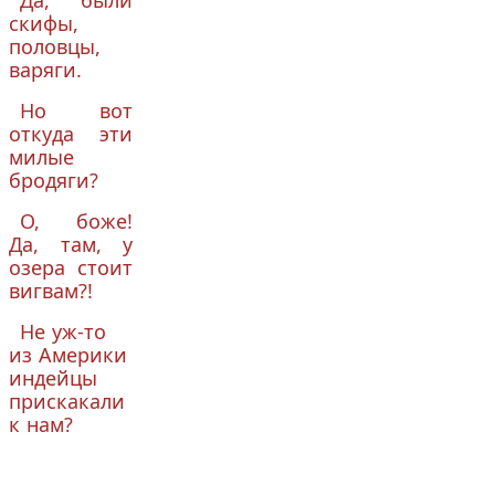
Да, были
скифы,
половцы,
варяги.
Но вот
откуда эти
милые
бродяги?
О, боже!
Да, там, у
озера стоит
вигвам?!
Не уж-то
из Америки
индейцы
прискакали
к нам?