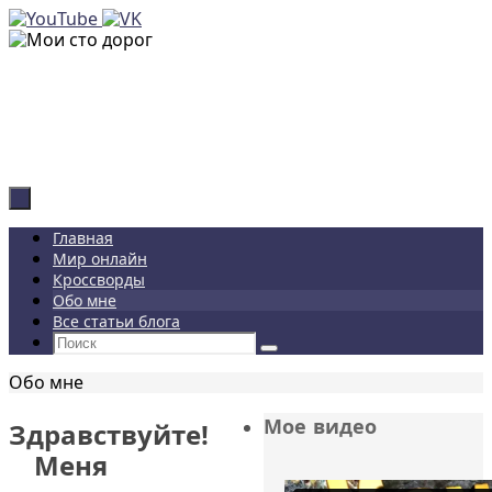
Перейти
к
содержимому
М
Если
Перейти
Главная
к
Мир онлайн
содержимому
Кроссворды
Обо мне
Все статьи блога
Что
Поиск
искать:
Главная
Обо мне
Мое видео
Здравствуйте!
Меня