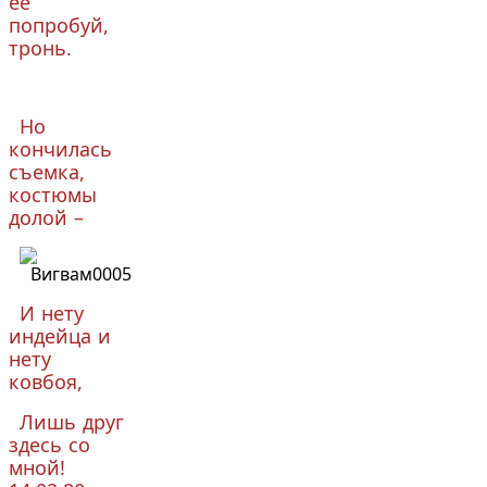
её
попробуй,
тронь.
Но
кончилась
съемка,
костюмы
долой –
И нету
индейца и
нету
ковбоя,
Лишь друг
здесь со
мной!