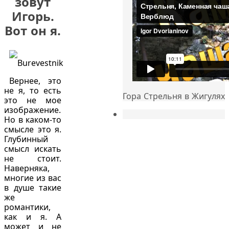
зовут
Игорь.
Вот он я.
Вернее, это
не я, то есть
Гора Стрельня в Жигулях
это не мое
изображение.
Но в каком-то
смысле это я.
Глубинный
смысл искать
не стоит.
Наверняка,
многие из вас
в душе такие
же
романтики,
как и я. А
может и не