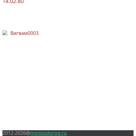
1
4.02.80
2012-2026@
moistodorog.ru